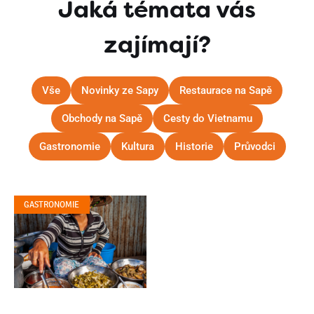
Jaká témata vás
zajímají?
Vše
Novinky ze Sapy
Restaurace na Sapě
Obchody na Sapě
Cesty do Vietnamu
Gastronomie
Kultura
Historie
Průvodci
GASTRONOMIE