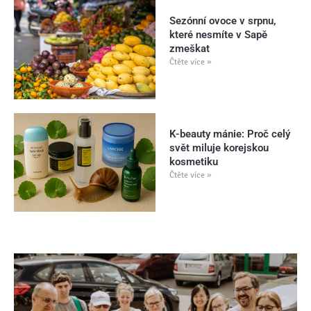
Sezónní ovoce v srpnu,
které nesmíte v Sapě
zmeškat
Čtěte více »
K-beauty mánie: Proč celý
svět miluje korejskou
kosmetiku
Čtěte více »